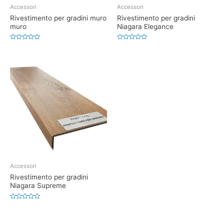
Accessori
Accessori
Rivestimento per gradini muro
Rivestimento per gradini
muro
Niagara Elegance
Valutato
Valutato
0
0
su
su
5
5
Accessori
Rivestimento per gradini
Niagara Supreme
Valutato
0
su
5