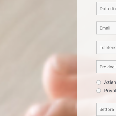
Azie
Priva