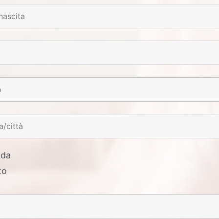
nda
to