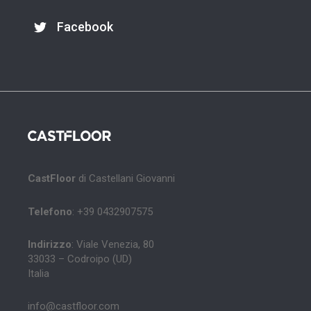
Facebook
CastFloor
di Castellani Giovanni
Telefono
: +39 0432907575
Indirizzo
: Viale Venezia, 80
33033 – Codroipo (UD)
Italia
info@castfloor.com