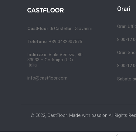
Orari
Orari Uff
CastFloor
di Castellani Giovanni
8.00-12.0
Telefono
: +39 0432907575
Orari Sh
Indirizzo
: Viale Venezia, 80
33033 – Codroipo (UD)
Italia
8.00-12.0
info@castfloor.com
Sabato s
© 2022, CastFloor. Made with passion All Rights Re