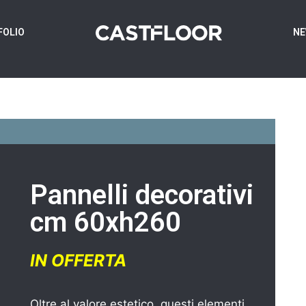
FOLIO
N
Pannelli decorativi
cm 60xh260
IN OFFERTA
Oltre al valore estetico, questi elementi