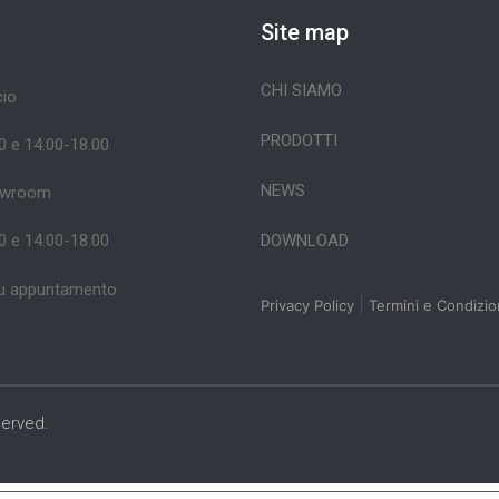
Site map
CHI SIAMO
icio
PRODOTTI
0 e 14.00-18.00
NEWS
owroom
DOWNLOAD
0 e 14.00-18.00
u appuntamento
|
Privacy Policy
Termini e Condizio
served.