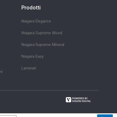
Prodotti
Niagara Elegance
Niagara Supreme Wood
Niagara Supreme Mineral
Niagara Easy
Laminati
ni